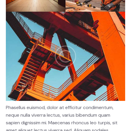
Phasellus euismod, dolor at efficitur condimentum,
neque nulla viverra lectus, varius bibendum quam
sapien dignissim mi. Maecenas rhoncus leo turpis, sit
amet aliquet lectus viverra sed. Aliquam sodales